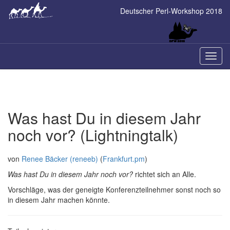
Skip
Deutscher Perl-Workshop 2018
to
main
content
Naviga
ein-/a
Was hast Du in diesem Jahr
noch vor? (Lightningtalk)
von
Renee Bäcker (‎reneeb‎)
(
Frankfurt.pm
)
Was hast Du in diesem Jahr noch vor?
richtet sich an Alle.
Vorschläge, was der geneigte Konferenzteilnehmer sonst noch so
in diesem Jahr machen könnte.