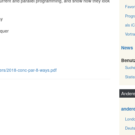
current and parallel programming, and show how they look
Favor
Prog
ay
als iC
nquer
Vortr
News
Benut
Such
apers/2018-conc-par-8-ways.pdf
Statis
Andere
ander
Londo
Deuts