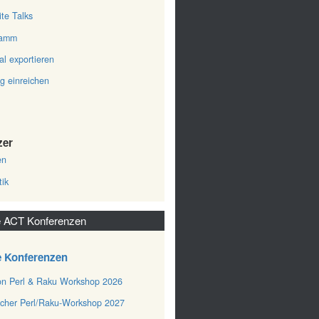
ite Talks
ramm
al exportieren
ag einreichen
zer
en
tik
 ACT Konferenzen
e Konferenzen
n Perl & Raku Workshop 2026
cher Perl/Raku-Workshop 2027