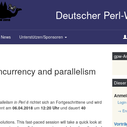
Deutscher Perl
News
Unterstützen/Sponsoren
gpw-Ar
ncurrency and parallelism
Dieser
Anmel
lelism in Perl 6
richtet sich an Fortgeschrittene und wird
Login
innt am
06.04.2018
um
12:20 Uhr
und dauert
40
→ Eng
olutions. This fast-paced session will take a quick look at
Vorträ