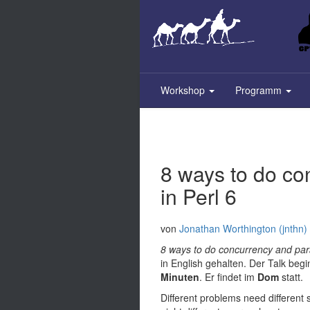
Skip
to
main
content
Workshop
Programm
8 ways to do co
in Perl 6
von
Jonathan Worthington (‎jnthn‎)
8 ways to do concurrency and paral
in English gehalten. Der Talk beg
Minuten
. Er findet im
Dom
statt.
Different problems need different s