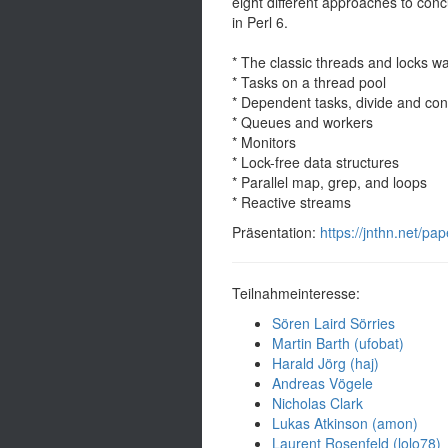
eight different approaches to con
in Perl 6.
* The classic threads and locks w
* Tasks on a thread pool
* Dependent tasks, divide and co
* Queues and workers
* Monitors
* Lock-free data structures
* Parallel map, grep, and loops
* Reactive streams
Präsentation:
https://jnthn.net/p
Teilnahmeinteresse:
Sören Laird Sörries
Martin Barth (‎ufobat‎)
Harald Jörg (‎haj‎)
Andreas Vögele
Nicholas Clark
Lukas Atkinson (‎amon‎)
Laurent Rosenfeld (‎lolo78‎)