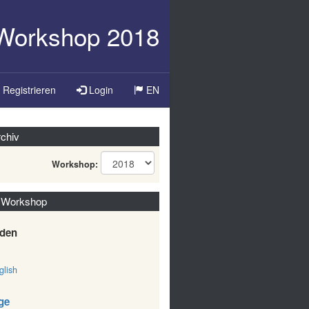
-Workshop 2018
Registrieren
Login
EN
chiv
Workshop:
 Workshop
den
lish
ge