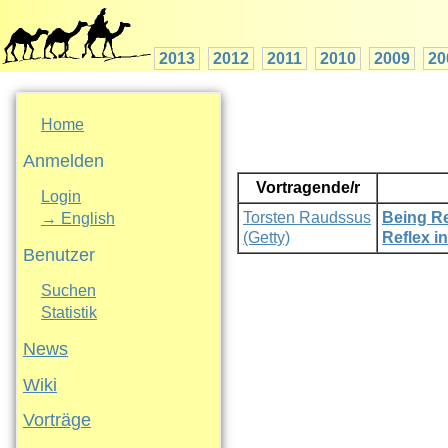
2013
2012
2011
2010
2009
20
Home
Anmelden
Vortragende/r
Login
Torsten Raudssus
‎Being R
→ English
(‎Getty‎)
Reflex in
Benutzer
Suchen
Statistik
News
Wiki
Vorträge