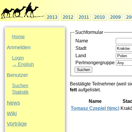
2013
2012
2011
2010
2009
20
Suchformular
Home
Name
Anmelden
Stadt
Land
Login
Perlmongergruppe
→ English
Benutzer
Bestätigte Teilnehmer (weil si
Suchen
fett
aufgelistet.
Statistik
Name
Stad
News
Tomasz Czepiel (‎tjmc‎)
Krak
Wiki
Vorträge