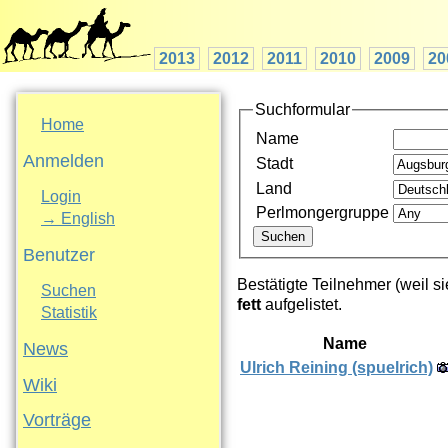
2013
2012
2011
2010
2009
20
Suchformular
Home
Name
Anmelden
Stadt
Land
Login
Perlmongergruppe
→ English
Benutzer
Bestätigte Teilnehmer (weil si
Suchen
fett
aufgelistet.
Statistik
Name
News
Ulrich Reining (‎spuelrich‎)
Wiki
Vorträge