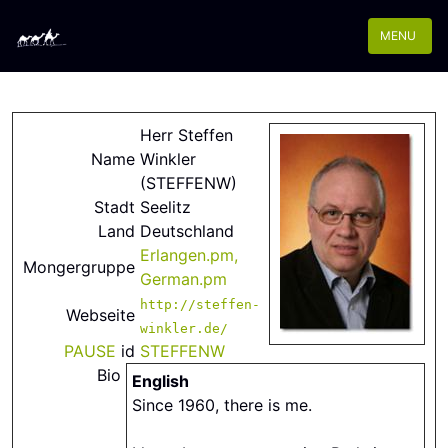
MENU
Herr Steffen
Name
Winkler
(‎STEFFENW‎)
Stadt
Seelitz
Land
Deutschland
Erlangen.pm,
Mongergruppe
German.pm
http://steffen-
Webseite
winkler.de/
PAUSE
id
STEFFENW
Bio
English
Since 1960, there is me.