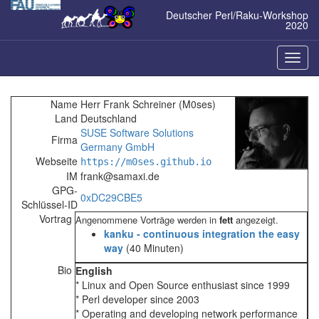
Zum
Deutscher Perl/Raku-Workshop
Inhalt
2020
springen
Naviga
ein-/a
Name
Herr Frank Schreiner (‎M0ses‎)
Land
Deutschland
SUSE Software Solutions
Firma
Germany GmbH
Webseite
https://m0ses.github.io
IM
frank@samaxi.de
GPG-
0xDC29CBE5
Schlüssel-ID
Vortrag
Angenommene Vorträge werden in
fett
angezeigt.
‎kanku - continuous integration the easy
way‎
(40 Minuten)
Bio
English
* Linux and Open Source enthusiast since 1999
* Perl developer since 2003
* Operating and developing network performance