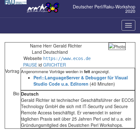
Zum
Deutscher Perl/Raku-Workshop
Inhalt
2020
springen
Naviga
ein-/a
Name
Herr Gerald Richter
Land
Deutschland
Webseite
https://www.ecos.de
PAUSE
id
GRICHTER
Vortrag
Angenommene Vorträge werden in
fett
angezeigt.
‎Perl::LanguageServer & Debugger für Visual
Studio Code u.a. Editoren‎
(40 Minuten)
Bio
Deutsch
Gerald Richter ist technischer Geschäftsführer der ECOS
Technology GmbH die sich mit IT-Security und Secure
Remote Access beschäftigt. Er verwendet in seiner
täglichen Praxis seit über 25 Jahren Perl und ist u.a. ein
Gründungsmitglied des Deustchen Perl Workshops.