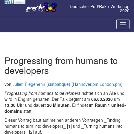
Zum
Deutscher Perl/Raku-Workshop
Inhalt
2020
springen
Naviga
ein-/a
Progressing from humans to
developers
von
Julien Fiegehenn (‎simbabque‎)
(
Hannover.pm London.pm
)
Progressing from humans to developers
richtet sich an Alle und
wird in English gehalten. Der Talk beginnt am
06.03.2020
um
13:30 Uhr
und dauert
20 Minuten
. Er findet im
Raum 1 united-
domains
statt.
Dieser Vortrag baut auf meinen anderen Vortraegen _Finding
humans to turn into developers_ [1] und _Turning humans into
developers_ [2] auf.