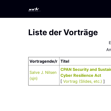
Liste der Vorträge
E
An
Vortragende/r
Titel
‎CPAN Security and Sustaina
Salve J. Nilsen
Cyber Resilience Act‎
(‎sjn‎)
[
Vortrag (Slides, etc.)
]