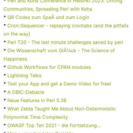
*
Perl and Koha Conference in Helsinki 2023: Uniting
Communities, Spreading Perl with Koha
*
QR Codes zum SpaÃ und zum Login
*
Cron::Sequencer - replaying crontabs (and the pitfalls
on the way)
*
Perl T20 - The last minute challenges saved by perl
*
Die Wissenschaft vom GlÃ¼ck - The Science of
Happiness
*
Github Workflows for CPAN modules
*
Lightning Talks
*
Test your App and get a Demo Video for free!
*
A DBIC::Debacle
*
Neue Features in Perl 5.38
*
What Zelda Taught Me About Non-Deterministic
Polynomial Time Complexity
*
OWASP Top Ten 2021 - die Fortsetzung...