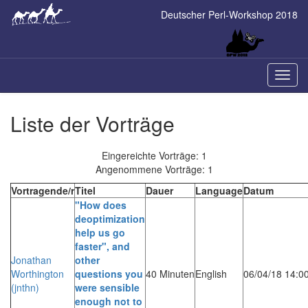
Skip
Deutscher Perl-Workshop 2018
to
main
content
Naviga
ein-/a
Liste der Vorträge
Eingereichte Vorträge: 1
Angenommene Vorträge: 1
Vortragende/r
Titel
Dauer
Language
Datum
‎"How does
deoptimization
help us go
faster", and
Jonathan
other
Worthington
questions you
40 Minuten
English
06/04/18 14:0
(‎jnthn‎)
were sensible
enough not to