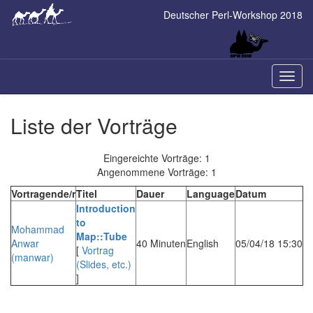
Skip
Deutscher Perl-Workshop 2018
to
main
content
Naviga
ein-/a
Liste der Vorträge
Eingereichte Vorträge: 1
Angenommene Vorträge: 1
Vortragende/r
Titel
Dauer
Language
Datum
‎Introduction
to
Mohammad
Map::Tube‎
Anwar
40 Minuten
English
05/04/18 15:30
[
Vortrag
(‎manwar‎)
(Slides, etc.)
]