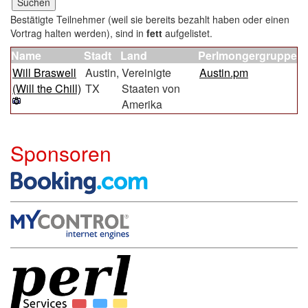
Bestätigte Teilnehmer (weil sie bereits bezahlt haben oder einen
Vortrag halten werden), sind in
fett
aufgelistet.
Name
Stadt
Land
Perlmongergruppe
Will Braswell
Austin,
Vereinigte
Austin.pm
(‎Will the Chill‎)
TX
Staaten von
Amerika
Sponsoren